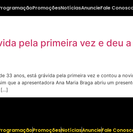
Programação
Promoções
Notícias
Anuncie
Fale Conosc
da pela primeira vez e deu a 
e 33 anos, está grávida pela primeira vez e contou a no
 assim que a apresentadora Ana Maria Braga abriu um presen
 […]
Programação
Promoções
Notícias
Anuncie
Fale Conosc