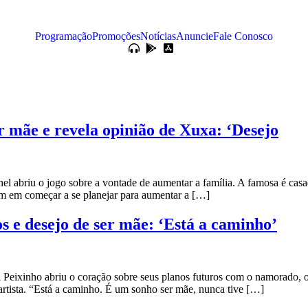
Programação
Promoções
Notícias
Anuncie
Fale Conosco
r mãe e revela opinião de Xuxa: ‘Desejo
abriu o jogo sobre a vontade de aumentar a família. A famosa é cas
sam em começar a se planejar para aumentar a […]
s e desejo de ser mãe: ‘Está a caminho’
ixinho abriu o coração sobre seus planos futuros com o namorado, o c
artista. “Está a caminho. É um sonho ser mãe, nunca tive […]