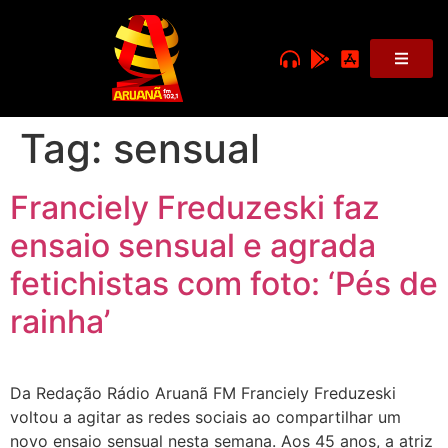
Tag:
sensual
Franciely Freduzeski faz
ensaio sensual e agrada
fetichistas com foto: ‘Pés de
rainha’
Da Redação Rádio Aruanã FM Franciely Freduzeski
voltou a agitar as redes sociais ao compartilhar um
novo ensaio sensual nesta semana. Aos 45 anos, a atriz