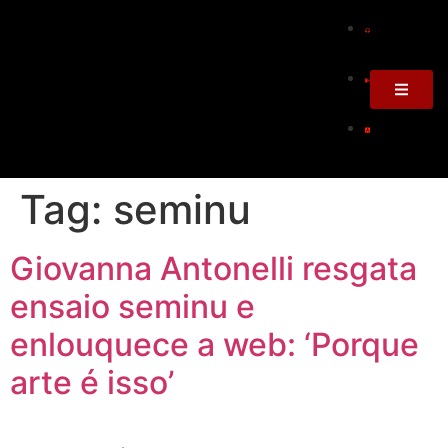
Tag:
seminu
Giovanna Antonelli resgata
ensaio seminu e
enlouquece a web: ‘Porque
arte é isso’