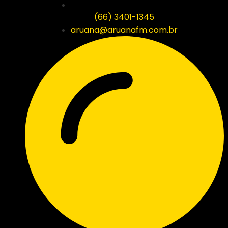
(66) 3401-1345
aruana@aruanafm.com.br