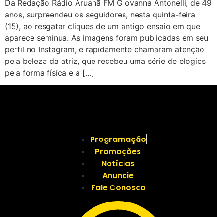
Da Redação Rádio Aruanã FM Giovanna Antonelli, de 49
anos, surpreendeu os seguidores, nesta quinta-feira
(15), ao resgatar cliques de um antigo ensaio em que
aparece seminua. As imagens foram publicadas em seu
perfil no Instagram, e rapidamente chamaram atenção
pela beleza da atriz, que recebeu uma série de elogios
pela forma física e a […]
Programação
Promoções
Notícias
Anuncie
Fale Conosco