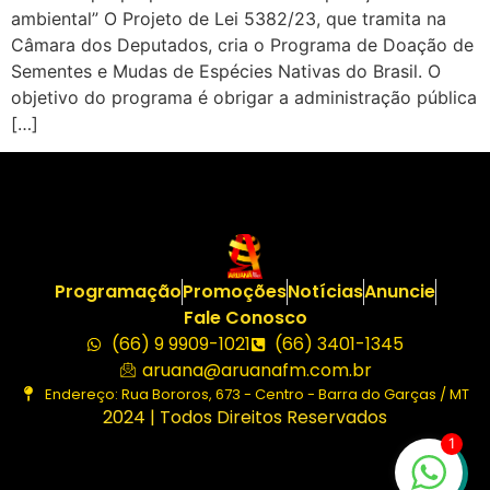
ambiental” O Projeto de Lei 5382/23, que tramita na
Câmara dos Deputados, cria o Programa de Doação de
Sementes e Mudas de Espécies Nativas do Brasil. O
objetivo do programa é obrigar a administração pública
[…]
Programação
Promoções
Notícias
Anuncie
Fale Conosco
(66) 9 9909-1021
(66) 3401-1345
aruana@aruanafm.com.br
Endereço: Rua Bororos, 673 - Centro - Barra do Garças / MT
2024 | Todos Direitos Reservados
1