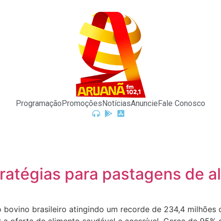
Programação
Promoções
Notícias
Anuncie
Fale Conosco
tratégias para pastagens de a
ovino brasileiro atingindo um recorde de 234,4 milhões 