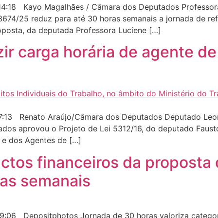
4:18 Kayo Magalhães / Câmara dos Deputados Professora 
 3674/25 reduz para até 30 horas semanais a jornada de refe
oposta, da deputada Professora Luciene […]
ir carga horária de agente de
:13 Renato Araújo/Câmara dos Deputados Deputado Leonar
os aprovou o Projeto de Lei 5312/16, do deputado Fausto 
 e dos Agentes de […]
tos financeiros da proposta q
ras semanais
:06 Depositphotos Jornada de 30 horas valoriza categori