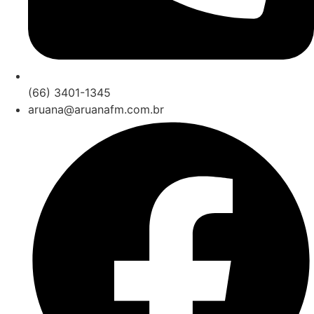
(66) 3401-1345
aruana@aruanafm.com.br