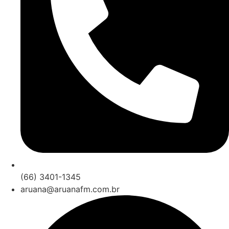
(66) 3401-1345
aruana@aruanafm.com.br