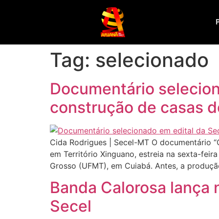
Tag:
selecionado
Documentário seleciona
construção de casas d
Cida Rodrigues | Secel-MT O documentário “C
em Território Xinguano, estreia na sexta-fei
Grosso (UFMT), em Cuiabá. Antes, a produção
Banda Calorosa lança 
Secel