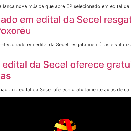
 lança nova música que abre EP selecionado em edital d
ado em edital da Secel resgat
Poxoréu
lecionado em edital da Secel resgata memórias e valoriza
 edital da Secel oferece grat
mas
nado no edital da Secel oferece gratuitamente aulas de c