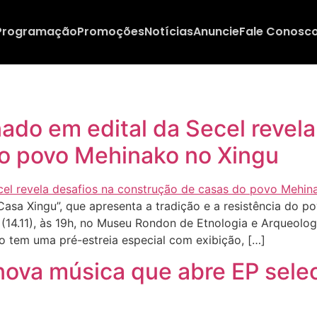
Programação
Promoções
Notícias
Anuncie
Fale Conosc
do em edital da Secel revela
o povo Mehinako no Xingu
asa Xingu”, que apresenta a tradição e a resistência do p
ra (14.11), às 19h, no Museu Rondon de Etnologia e Arqueolo
 tem uma pré-estreia especial com exibição, […]
nova música que abre EP sele