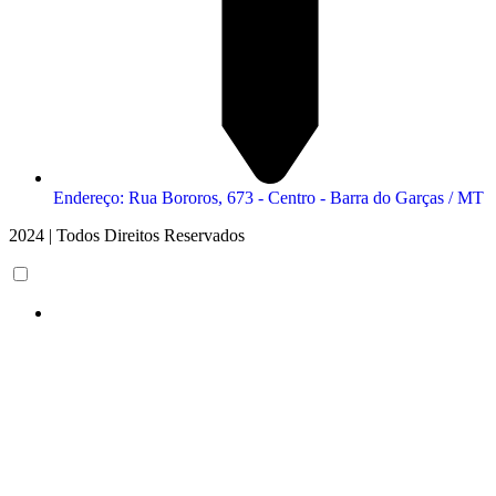
Endereço: Rua Bororos, 673 - Centro - Barra do Garças / MT
2024 | Todos Direitos Reservados
iş
Scroll
ultrabet giriş
ultrabet
ultrabet güncel giriş
ultrabet giriş
ultrabet
betasus
Up