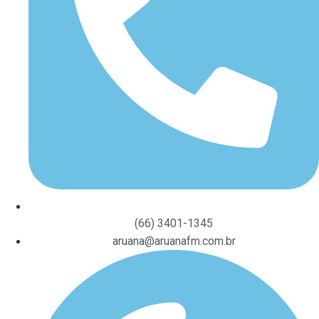
(66) 3401-1345
aruana@aruanafm.com.br