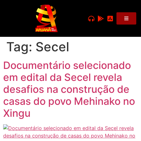
Tag:
Secel
Documentário selecionado
em edital da Secel revela
desafios na construção de
casas do povo Mehinako no
Xingu