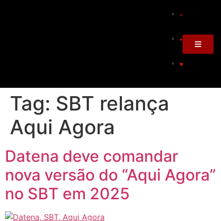
Tag:
SBT relança
Aqui Agora
Datena deve comandar
nova versão do “Aqui Agora”
no SBT em 2025