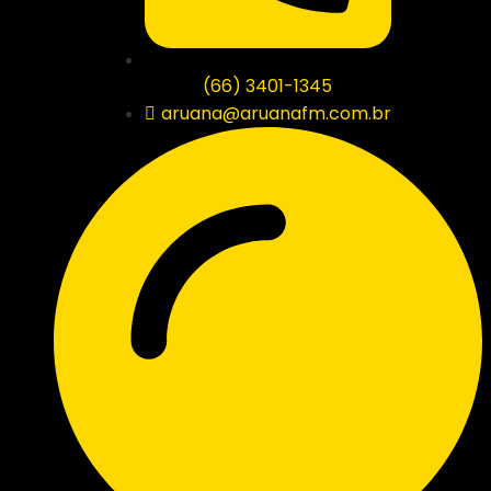
(66) 3401-1345
aruana@aruanafm.com.br