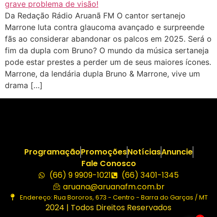
Da Redação Rádio Aruanã FM O cantor sertanejo
Marrone luta contra glaucoma avançado e surpreende
fãs ao considerar abandonar os palcos em 2025. Será o
fim da dupla com Bruno? O mundo da música sertaneja
pode estar prestes a perder um de seus maiores ícones.
Marrone, da lendária dupla Bruno & Marrone, vive um
drama […]
Programação
Promoções
Notícias
Anuncie
Fale Conosco
(66) 9 9909-1021
(66) 3401-1345
aruana@aruanafm.com.br
Endereço: Rua Bororos, 673 - Centro - Barra do Garças / MT
2024 | Todos Direitos Reservados