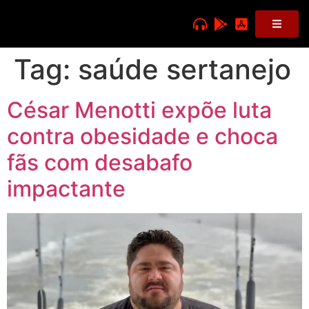
Tag:
saúde sertanejo
César Menotti expõe luta
contra obesidade e choca
fãs com desabafo
impactante