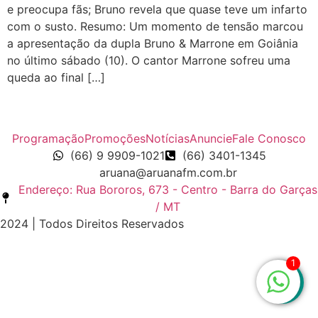
e preocupa fãs; Bruno revela que quase teve um infarto
com o susto. Resumo: Um momento de tensão marcou
a apresentação da dupla Bruno & Marrone em Goiânia
no último sábado (10). O cantor Marrone sofreu uma
queda ao final […]
Programação
Promoções
Notícias
Anuncie
Fale Conosco
(66) 9 9909-1021
(66) 3401-1345
aruana@aruanafm.com.br
Endereço: Rua Bororos, 673 - Centro - Barra do Garças
/ MT
2024 | Todos Direitos Reservados
1
zbet
starzbet güncel giriş
starzbet giriş
starzbet
starzbet g