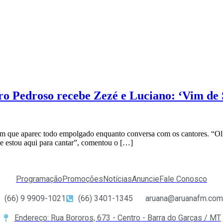
ro Pedroso recebe Zezé e Luciano: ‘Vim de
que aparec todo empolgado enquanto conversa com os cantores. “Olha
 e estou aqui para cantar”, comentou o […]
Programação
Promoções
Notícias
Anuncie
Fale Conosco
(66) 9 9909-1021
(66) 3401-1345
aruana@aruanafm.com
Endereço: Rua Bororos, 673 - Centro - Barra do Garças / MT