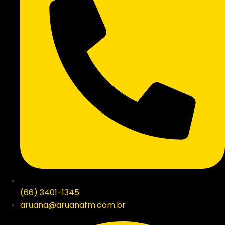
(66) 3401-1345
aruana@aruanafm.com.br