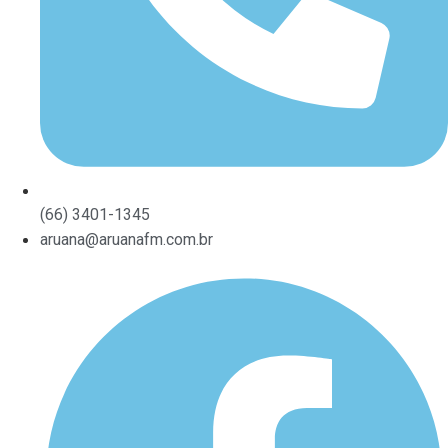
(66) 3401-1345
aruana@aruanafm.com.br