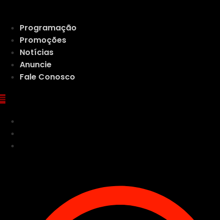
Ir
para
Programação
o
Promoções
conteúdo
Notícias
Anuncie
Fale Conosco