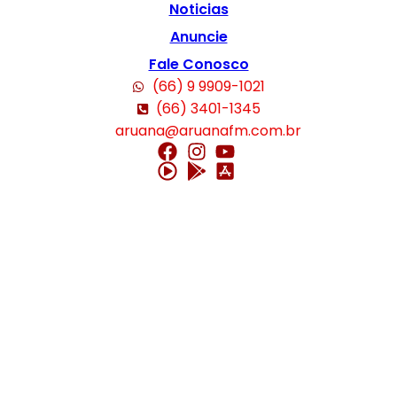
Noticias
Anuncie
Fale Conosco
(66) 9 9909-1021
(66) 3401-1345
aruana@aruanafm.com.br
üncel giriş
starzbet giriş
starzbet
starzbet güncel giriş
starzbet giriş
starz