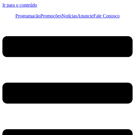
Ir para o conteúdo
Programação
Promoções
Notícias
Anuncie
Fale Conosco