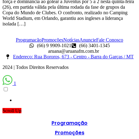
força e dominância ao golear a Juventus por 5 a 2 nesta quinta-feira
(26), em partida válida pela última rodada da fase de grupos da
Copa do Mundo de Clubes. O confronto, realizado no Camping
World Stadium, em Orlando, garantiu aos ingleses a liderança
isolada […]
Programação
Promoções
Notícias
Anuncie
Fale Conosco
(66) 9 9909-1021
(66) 3401-1345
aruana@aruanafm.com.br
Endereço: Rua Bororos, 673 - Centro - Barra do Garças / MT
2024 | Todos Direitos Reservados
1
Scroll Up
Programação
Promoções