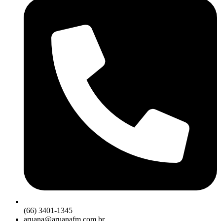
(66) 3401-1345
aruana@aruanafm.com.br