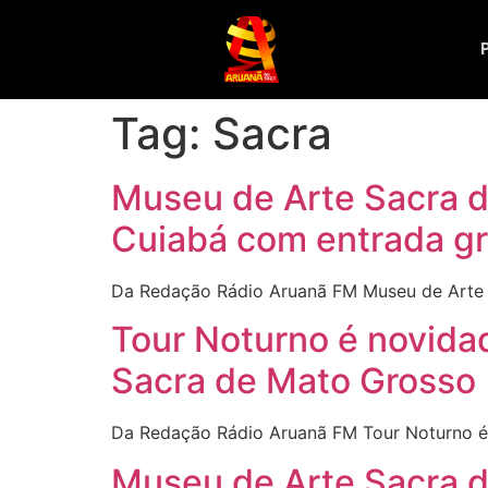
Tag:
Sacra
Museu de Arte Sacra d
Cuiabá com entrada gr
Da Redação Rádio Aruanã FM Museu de Arte S
Tour Noturno é novida
Sacra de Mato Grosso
Da Redação Rádio Aruanã FM Tour Noturno é
Museu de Arte Sacra d