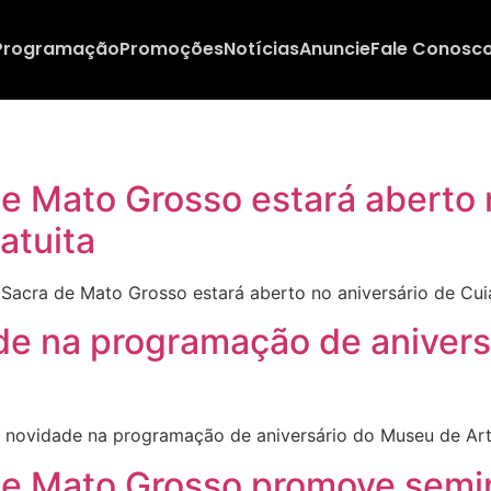
Programação
Promoções
Notícias
Anuncie
Fale Conosc
e Mato Grosso estará aberto n
atuita
acra de Mato Grosso estará aberto no aniversário de Cu
de na programação de anivers
 novidade na programação de aniversário do Museu de A
e Mato Grosso promove semin