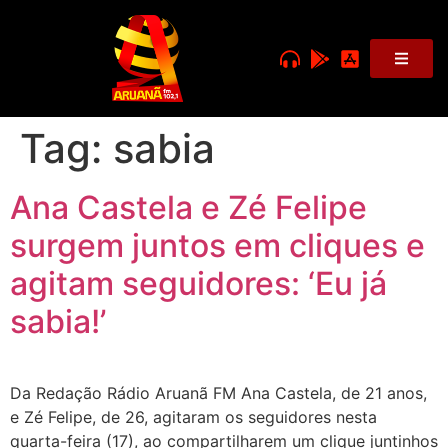
Tag:
sabia
Ana Castela e Zé Felipe
surgem juntos em cliques e
agitam seguidores: ‘Eu já
sabia!’
Da Redação Rádio Aruanã FM Ana Castela, de 21 anos,
e Zé Felipe, de 26, agitaram os seguidores nesta
quarta-feira (17), ao compartilharem um clique juntinhos