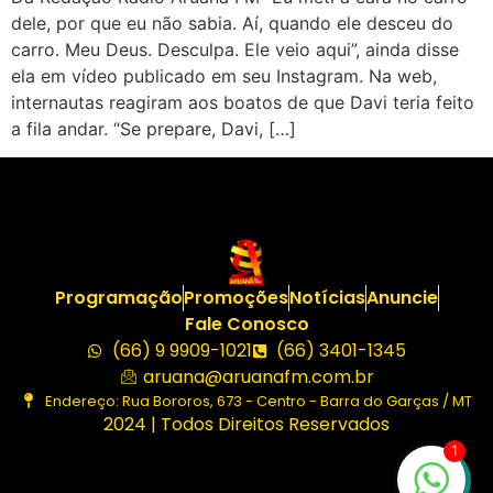
dele, por que eu não sabia. Aí, quando ele desceu do
carro. Meu Deus. Desculpa. Ele veio aqui”, ainda disse
ela em vídeo publicado em seu Instagram. Na web,
internautas reagiram aos boatos de que Davi teria feito
a fila andar. “Se prepare, Davi, […]
Programação
Promoções
Notícias
Anuncie
Fale Conosco
(66) 9 9909-1021
(66) 3401-1345
aruana@aruanafm.com.br
Endereço: Rua Bororos, 673 - Centro - Barra do Garças / MT
2024 | Todos Direitos Reservados
1