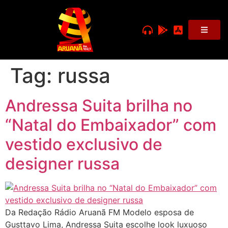
Tag:
russa
Andressa Suita brilha no
“Natal do Embaixador” com
vestido exclusivo de
designer russa
Da Redação Rádio Aruanã FM Modelo esposa de
Gusttavo Lima, Andressa Suita escolhe look luxuoso