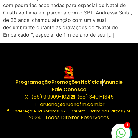
com pedrarias espelhadas para especial de Natal de
Gusttavo Lima em parceria com o SBT. Andressa Suita,
de 36 anos, chamou atenção com um visual
deslumbrante durante as gravações do “Natal do
Embaixador“, especial de fim de ano de seu […]
Programação
Promoções
Notícias
Anuncie
Fale Conosco
(66) 9 9909-1021
(66) 3401-1345
aruana@aruanafm.com.br
Endereço: Rua Bororos, 673 - Centro - Barra do Garças / MT
2024 | Todos Direitos Reservados
1