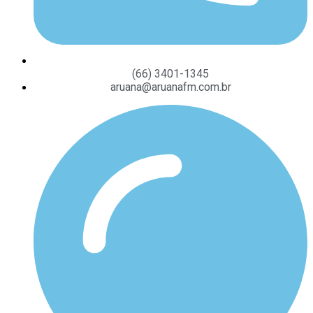
(66) 3401-1345
aruana@aruanafm.com.br