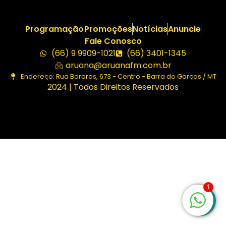
Programação
Promoções
Notícias
Anuncie
Fale Conosco
(66) 9 9909-1021
(66) 3401-1345
aruana@aruanafm.com.br
Endereço: Rua Bororos, 673 - Centro - Barra do Garças / MT
2024 | Todos Direitos Reservados
zbet
starzbet güncel giriş
starzbet giriş
starzbet
starzbet gü
1