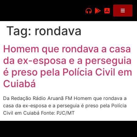
Tag:
rondava
Homem que rondava a casa
da ex-esposa e a perseguia
é preso pela Polícia Civil em
Cuiabá
Da Redação Rádio Aruanã FM Homem que rondava a
casa da ex-esposa e a perseguia é preso pela Polícia
Civil em Cuiabá Fonte: PJC/MT