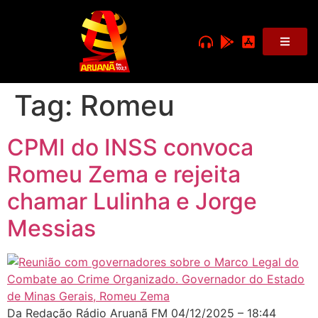
Tag:
Romeu
CPMI do INSS convoca
Romeu Zema e rejeita
chamar Lulinha e Jorge
Messias
Da Redação Rádio Aruanã FM 04/12/2025 – 18:44