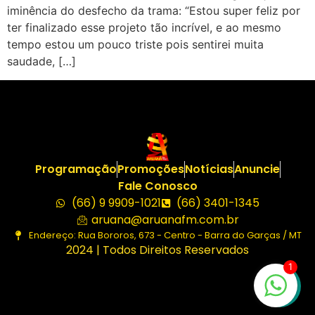
iminência do desfecho da trama: “Estou super feliz por
ter finalizado esse projeto tão incrível, e ao mesmo
tempo estou um pouco triste pois sentirei muita
saudade, […]
Programação
Promoções
Notícias
Anuncie
Fale Conosco
(66) 9 9909-1021
(66) 3401-1345
aruana@aruanafm.com.br
Endereço: Rua Bororos, 673 - Centro - Barra do Garças / MT
2024 | Todos Direitos Reservados
1