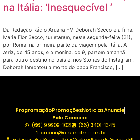
na Itália: ‘Inesquecível ‘
Da Redação Rádio Aruanã FM Deborah Secco e a filha,
Maria Flor Secco, turistaram, nesta segunda-feira (21),
por Roma, na primeira parte da viagem pela Itália. A
atriz, de 45 anos, e a menina, de 9, partem amanhã
para outro destino no país e, nos Stories do Instagram,
Deborah lamentou a morte do papa Francisco, […]
Programação
Promoções
Notícias
Anuncie
Fale Conosco
(66) 9 9909-1021
(66) 3401-1345
aruana@aruanafm.com.br
Endereço: Rua Bororos, 673 - Centro - Barra do Garças / MT