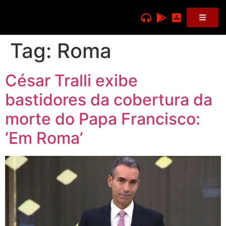
Tag:
Roma
César Tralli exibe
bastidores da cobertura da
morte do Papa Francisco:
‘Em Roma’