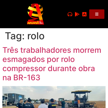
Tag:
rolo
Três trabalhadores morrem
esmagados por rolo
compressor durante obra
na BR-163