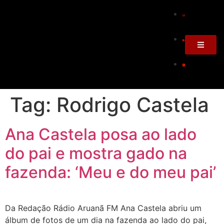
Tag:
Rodrigo Castela
Ana Castela posa ao lado
do pai e mostra gado na
fazenda: ‘Meu e do meu pai’
Da Redação Rádio Aruanã FM Ana Castela abriu um
álbum de fotos de um dia na fazenda ao lado do pai,