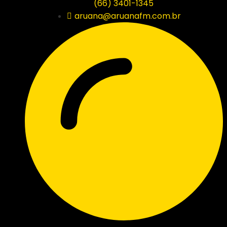
(66) 3401-1345
aruana@aruanafm.com.br