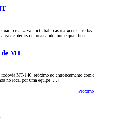
MT
nquanto realizava um trabalho às margens da rodovia
 carga de aterros de uma caminhonete quando o
a de MT
 na rodovia MT-140, próximo ao entroncamento com a
inda no local por uma equipe […]
Próximo
→
r