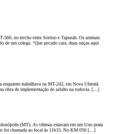
-560, no trecho entre Sorriso e Tapurah. Os animais
ado de um colega. “Que pecado cara, duas onças aqui
ica enquanto trabalhava na MT-242, em Nova Ubiratã
uma obra de implementação de asfalto na rodovia. […]
ondonópolis (MT). As vítimas estavam em um Uno prata
gate foi chamada ao local às 11h33. No KM 056 […]