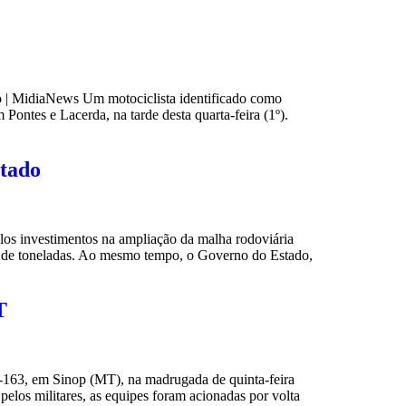
do | MidiaNews Um motociclista identificado como
ontes e Lacerda, na tarde desta quarta-feira (1º).
stado
os investimentos na ampliação da malha rodoviária
es de toneladas. Ao mesmo tempo, o Governo do Estado,
T
-163, em Sinop (MT), na madrugada de quinta-feira
los militares, as equipes foram acionadas por volta