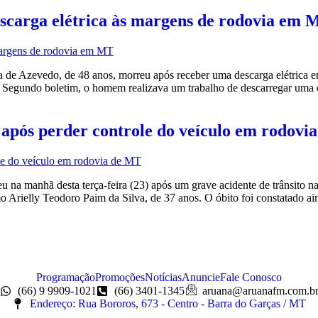
scarga elétrica às margens de rodovia em 
 de Azevedo, de 48 anos, morreu após receber uma descarga elétrica e
7). Segundo boletim, o homem realizava um trabalho de descarregar uma
após perder controle do veículo em rodovi
 na manhã desta terça-feira (23) após um grave acidente de trânsito
 Arielly Teodoro Paim da Silva, de 37 anos. O óbito foi constatado a
Programação
Promoções
Notícias
Anuncie
Fale Conosco
(66) 9 9909-1021
(66) 3401-1345
aruana@aruanafm.com.b
Endereço: Rua Bororos, 673 - Centro - Barra do Garças / MT