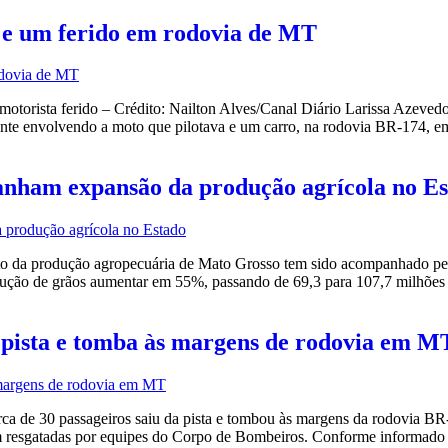
e um ferido em rodovia de MT
motorista ferido – Crédito: Nailton Alves/Canal Diário Larissa Azeve
te envolvendo a moto que pilotava e um carro, na rodovia BR-174, em P
anham expansão da produção agrícola no E
to da produção agropecuária de Mato Grosso tem sido acompanhado pel
rodução de grãos aumentar em 55%, passando de 69,3 para 107,7 milhõ
a pista e tomba às margens de rodovia em M
a de 30 passageiros saiu da pista e tombou às margens da rodovia BR
m resgatadas por equipes do Corpo de Bombeiros. Conforme informado pe