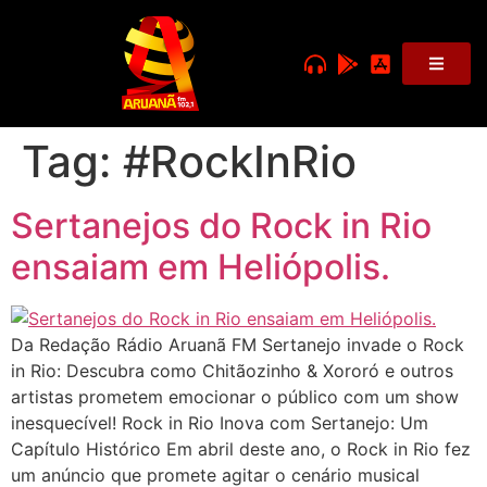
Tag:
#RockInRio
Sertanejos do Rock in Rio
ensaiam em Heliópolis.
Da Redação Rádio Aruanã FM Sertanejo invade o Rock
in Rio: Descubra como Chitãozinho & Xororó e outros
artistas prometem emocionar o público com um show
inesquecível! Rock in Rio Inova com Sertanejo: Um
Capítulo Histórico Em abril deste ano, o Rock in Rio fez
um anúncio que promete agitar o cenário musical