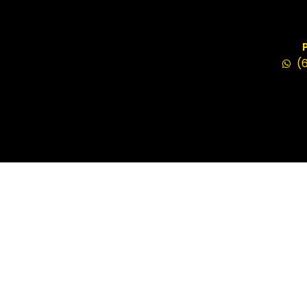
(
bet
starzbet güncel giriş
starzbet giriş
starzbet
starzbet gün