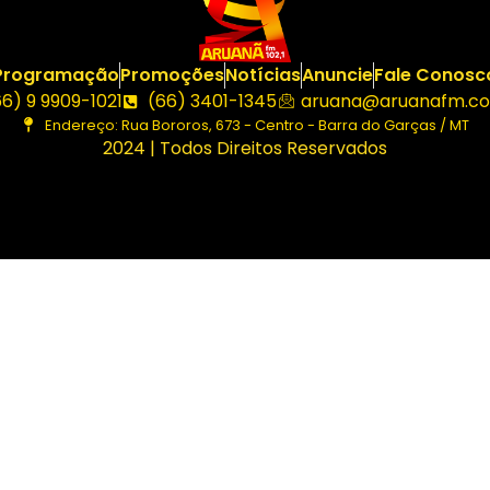
Programação
Promoções
Notícias
Anuncie
Fale Conosc
66) 9 9909-1021
(66) 3401-1345
aruana@aruanafm.co
Endereço: Rua Bororos, 673 - Centro - Barra do Garças / MT
2024 | Todos Direitos Reservados
cel giriş
starzbet giriş
starzbet
starzbet güncel giriş
starzb