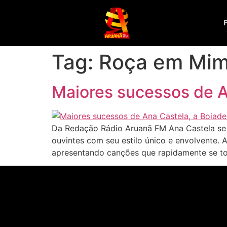
Tag:
Roça em Mi
Maiores sucessos de An
Da Redação Rádio Aruanã FM Ana Castela se 
ouvintes com seu estilo único e envolvente. 
apresentando canções que rapidamente se to