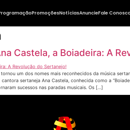
Programação
Promoções
Notícias
Anuncie
Fale Conosc
m
a Castela, a Boiadeira: A Re
tornou um dos nomes mais reconhecidos da música sertan
A cantora sertaneja Ana Castela, conhecida como a “Boiadei
rnaram sucessos nas paradas musicais. Os […]