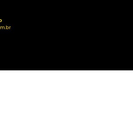
o
m.br
et giriş
starzbet
xslot güncel giriş
xslot giriş
xslot
xslot gün