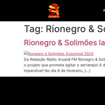
Tag:
Rionegro & S
Rionegro & Solimões l
Da Redação Rádio Aruanã FM Rionegro & Sol
o projeto que promete agitar o sertanejo! A
imperdível! No dia 6 de fevereiro, […]