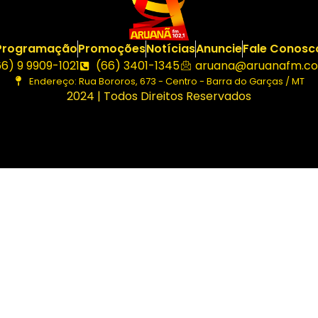
Programação
Promoções
Notícias
Anuncie
Fale Conosc
66) 9 9909-1021
(66) 3401-1345
aruana@aruanafm.co
Endereço: Rua Bororos, 673 - Centro - Barra do Garças / MT
2024 | Todos Direitos Reservados
buraya tıkla
link
website
click here
hoşgeldin bonusu
free s