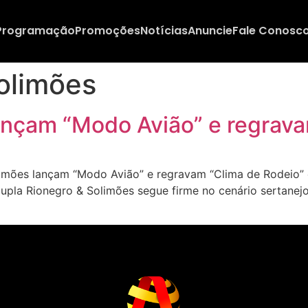
Programação
Promoções
Notícias
Anuncie
Fale Conosc
olimões
ançam “Modo Avião” e regrava
imões lançam “Modo Avião” e regravam “Clima de Rodeio” 
 dupla Rionegro & Solimões segue firme no cenário sertane