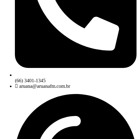
(66) 3401-1345
aruana@aruanafm.com.br