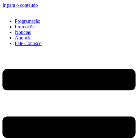
Ir para o conteúdo
Programação
Promoções
Notícias
Anuncie
Fale Conosco