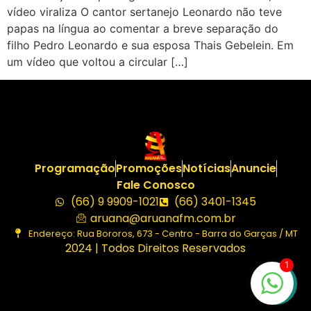
vídeo viraliza O cantor sertanejo Leonardo não teve
papas na língua ao comentar a breve separação do
filho Pedro Leonardo e sua esposa Thais Gebelein. Em
um vídeo que voltou a circular […]
Programação
Promoções
Notícias
Anuncie
Fale Conosco
(66) 9 9909-1021
(66) 3401-1345
aruana@aruanafm.com.br
Endereço: Rua Bororos, 673 - Centro - Barra do Garças / MT
2024 | Todos Direitos Reservados
1