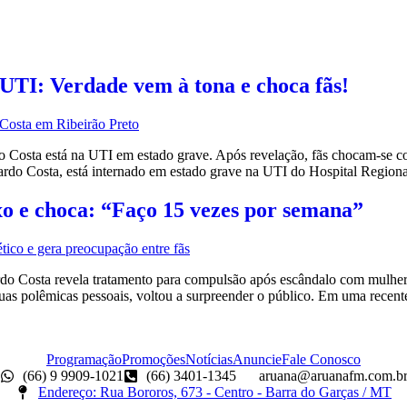
UTI: Verdade vem à tona e choca fãs!
osta está na UTI em estado grave. Após revelação, fãs chocam-se com
ardo Costa, está internado em estado grave na UTI do Hospital Region
o e choca: “Faço 15 vezes por semana”
 Costa revela tratamento para compulsão após escândalo com mulher 
suas polêmicas pessoais, voltou a surpreender o público. Em uma recente
Programação
Promoções
Notícias
Anuncie
Fale Conosco
(66) 9 9909-1021
(66) 3401-1345
aruana@aruanafm.com.b
Endereço: Rua Bororos, 673 - Centro - Barra do Garças / MT