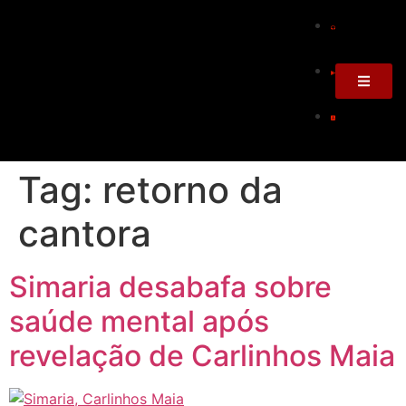
Tag:
retorno da
cantora
Simaria desabafa sobre
saúde mental após
revelação de Carlinhos Maia