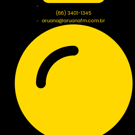
(66) 3401-1345
aruana@aruanafm.com.br