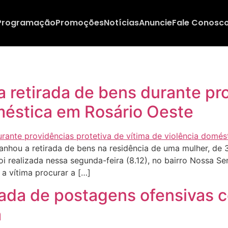
Programação
Promoções
Notícias
Anuncie
Fale Conosc
a retirada de bens durante pr
oméstica em Rosário Oeste
hou a retirada de bens na residência de uma mulher, de 3
i realizada nessa segunda-feira (8.12), no bairro Nossa S
a vítima procurar a […]
rada de postagens ofensivas 
a