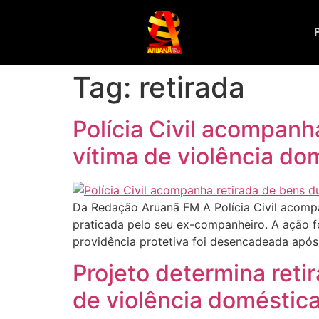
Tag:
retirada
Polícia Civil acompanh
vítima de violência d
Da Redação Aruanã FM A Polícia Civil acompan
praticada pelo seu ex-companheiro. A ação fo
providência protetiva foi desencadeada após 
Projeto determina reti
de violência doméstic