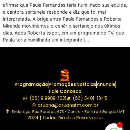
afirmar que Paula Fernandes teria humilhado sua equipe,
a cantora sertaneja responde e diz que foi mal
interpretada. A briga entre Paula Fernandes e Roberta
Miranda movimentou o cenário sertanejo nos últimos
dias. Após Roberta expor, em um programa de TV, que
Paula teria humilhado um integrante […]
Programação
Promoções
Notícias
Anuncie
Fale Conosco
(66) 9 9909-1021
(66) 3401-1345
aruana@aruanafm.com.br
Endereço: Rua Bororos, 673 - Centro - Barra do Garças / MT
2024 | Todos Direitos Reservados
1