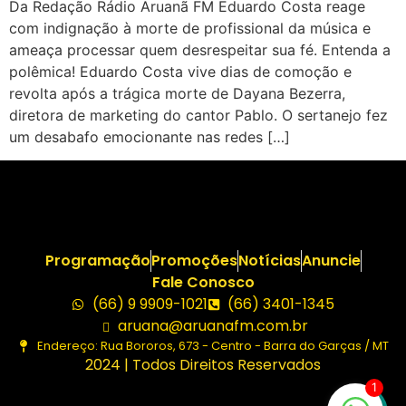
Da Redação Rádio Aruanã FM Eduardo Costa reage
com indignação à morte de profissional da música e
ameaça processar quem desrespeitar sua fé. Entenda a
polêmica! Eduardo Costa vive dias de comoção e
revolta após a trágica morte de Dayana Bezerra,
diretora de marketing do cantor Pablo. O sertanejo fez
um desabafo emocionante nas redes […]
Programação
Promoções
Notícias
Anuncie
Fale Conosco
(66) 9 9909-1021
(66) 3401-1345
aruana@aruanafm.com.br
Endereço: Rua Bororos, 673 - Centro - Barra do Garças / MT
2024 | Todos Direitos Reservados
1