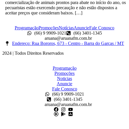
comercialização de animais prontos para abate no início do ano, os
pecuaristas estão exercendo precaução e não estão dispostos a
aceitar preços que consideram baixos. […]
Programação
Promoções
Notícias
Anuncie
Fale Conosco
(66) 9 9909-1021
(66) 3401-1345
aruana@aruanafm.com.br
Endereço: Rua Bororos, 673 - Centro - Barra do Garças / MT
2024 | Todos Direitos Reservados
Scroll
Up
Programação
Promoções
Noticias
Anuncie
Fale Conosco
(66) 9 9909-1021
(66) 3401-1345
aruana@aruanafm.com.br
 güncel giriş
cratosroyalbet giriş
cratosroyalbet
kingroyal güncel giriş
k