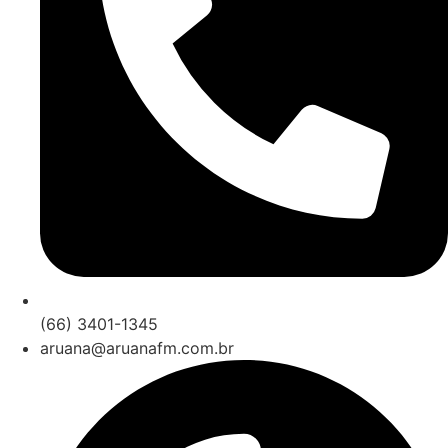
(66) 3401-1345
aruana@aruanafm.com.br