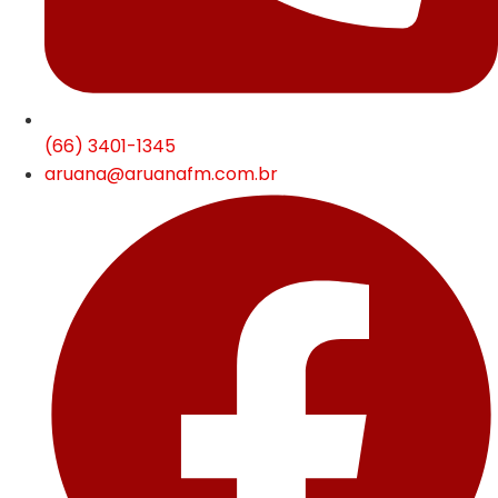
(66) 3401-1345
aruana@aruanafm.com.br