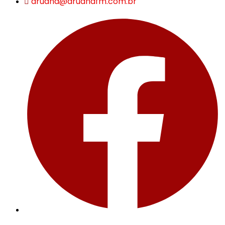
aruana@aruanafm.com.br