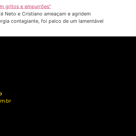
Zé Neto e Cristiano ameaçam e agridem
ergia contagiante, foi palco de um lamentável
o
m.br