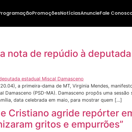
Programação
Promoções
Notícias
Anuncie
Fale Conosc
a nota de repúdio à deputada
0.04), a primeira-dama de MT, Virginia Mendes, manifest
scal Damasceno (PSD-MA). Damasceno propôs uma sessão so
ília, data celebrada em maio, para mostrar quem […]
 Cristiano agride repórter e
izaram gritos e empurrões”