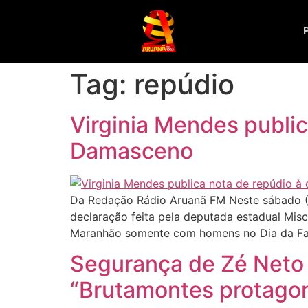
Tag:
repúdio
Virginia Mendes public
Damasceno
Da Redação Rádio Aruanã FM Neste sábado (2
declaração feita pela deputada estadual Mi
Maranhão somente com homens no Dia da Fam
Segurança de Zé Neto e
“Brutamontes protagon