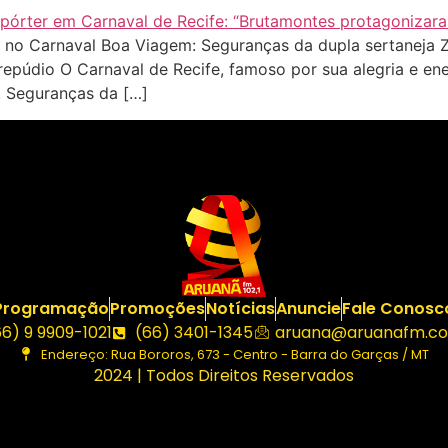
 no Carnaval Boa Viagem: Seguranças da dupla sertaneja 
 repúdio O Carnaval de Recife, famoso por sua alegria e en
. Seguranças da […]
Programação
Promoções
Notícias
Anuncie
Fale Conosc
66) 9 9909-1021
(66) 3401-1345
aruana@aruanafm.co
Endereço: Rua Bororos, 673 - Centro - Barra do Garças / MT
2024 | Todos Direitos Reservados