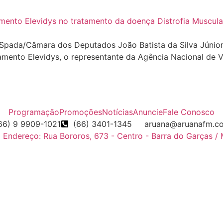
ada/Câmara dos Deputados João Batista da Silva Júnior, 
to Elevidys, o representante da Agência Nacional de Vigil
Programação
Promoções
Notícias
Anuncie
Fale Conosco
66) 9 9909-1021
(66) 3401-1345
aruana@aruanafm.c
Endereço: Rua Bororos, 673 - Centro - Barra do Garças /