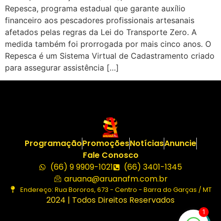
Repesca, programa estadual que garante auxílio
financeiro aos pescadores profissionais artesanais
afetados pelas regras da Lei do Transporte Zero. A
medida também foi prorrogada por mais cinco anos. O
Repesca é um Sistema Virtual de Cadastramento criado
para assegurar assistência […]
Programação
Promoções
Notícias
Anuncie
Fale Conosco
(66) 9 9909-1021
(66) 3401-1345
aruana@aruanafm.com.br
Endereço: Rua Bororos, 673 - Centro - Barra do Garças / MT
2024 | Todos Direitos Reservados
1