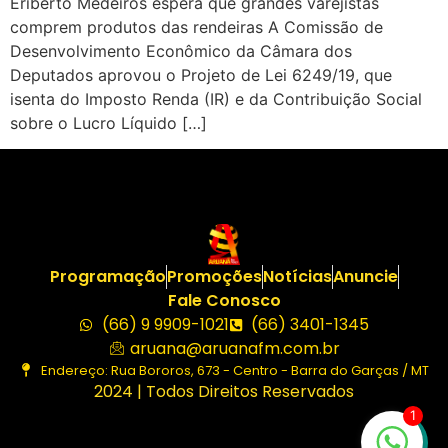
Eriberto Medeiros espera que grandes varejistas
comprem produtos das rendeiras A Comissão de
Desenvolvimento Econômico da Câmara dos
Deputados aprovou o Projeto de Lei 6249/19, que
isenta do Imposto Renda (IR) e da Contribuição Social
sobre o Lucro Líquido […]
Programação
Promoções
Notícias
Anuncie
Fale Conosco
(66) 9 9909-1021
(66) 3401-1345
aruana@aruanafm.com.br
Endereço: Rua Bororos, 673 - Centro - Barra do Garças / MT
2024 | Todos Direitos Reservados
1