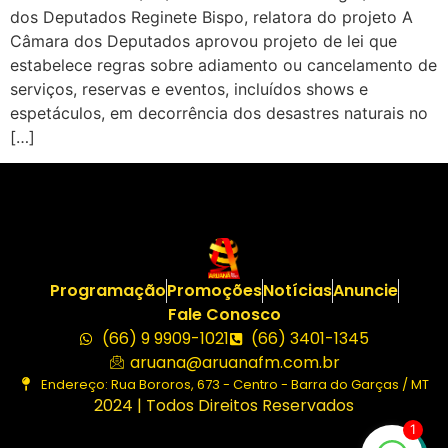
dos Deputados Reginete Bispo, relatora do projeto A
Câmara dos Deputados aprovou projeto de lei que
estabelece regras sobre adiamento ou cancelamento de
serviços, reservas e eventos, incluídos shows e
espetáculos, em decorrência dos desastres naturais no
[…]
Programação
Promoções
Notícias
Anuncie
Fale Conosco
(66) 9 9909-1021
(66) 3401-1345
aruana@aruanafm.com.br
Endereço: Rua Bororos, 673 - Centro - Barra do Garças / MT
2024 | Todos Direitos Reservados
1