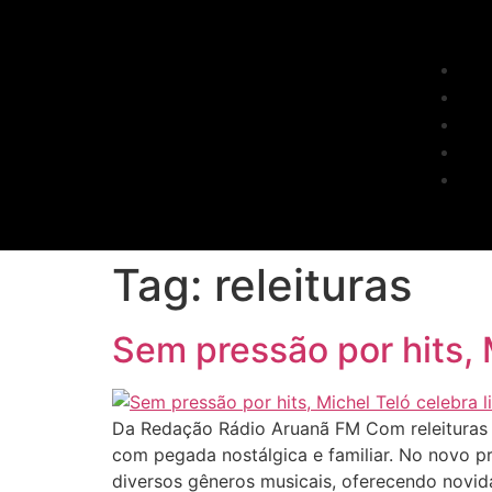
Tag:
releituras
Sem pressão por hits, 
Da Redação Rádio Aruanã FM Com releituras de
com pegada nostálgica e familiar. No novo pr
diversos gêneros musicais, oferecendo novida