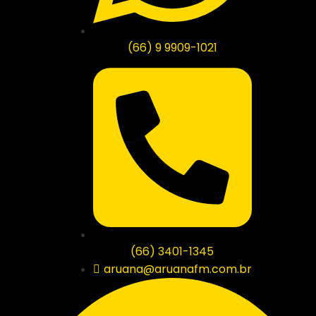
(66) 9 9909-1021
(66) 3401-1345
aruana@aruanafm.com.br