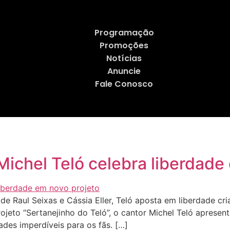
Programação
Promoções
Notícias
Anuncie
Fale Conosco
Michel Teló celebra liberdade
 Raul Seixas e Cássia Eller, Teló aposta em liberdade cria
ojeto “Sertanejinho do Teló”, o cantor Michel Teló apresen
des imperdíveis para os fãs. […]