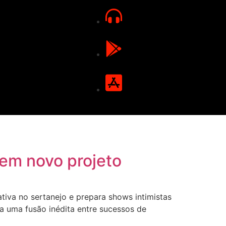
 em novo projeto
tiva no sertanejo e prepara shows intimistas
ta uma fusão inédita entre sucessos de