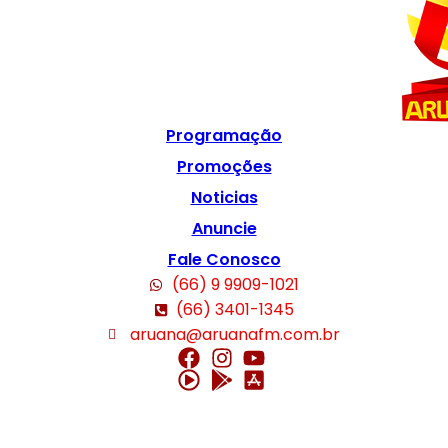
Programação
Promoções
Noticias
Anuncie
Fale Conosco
(66) 9 9909-1021
(66) 3401-1345
aruana@aruanafm.com.br
 giriş
ultrabet giriş
ultrabet
ultrabet güncel giriş
ultrabet giriş
ultrabet
be