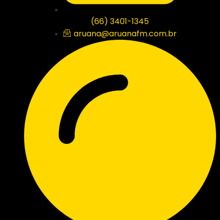
(66) 3401-1345
aruana@aruanafm.com.br