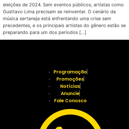
eleições de 2024. Sem eventos públicos, artistas como
Gusttavo Lima precisam se reinventar. O cenário da
música sertaneja está enfrentando uma crise sem
precedentes, e os principais artistas do gênero estão se
preparando para um dos períodos […]
Programação
Promoções
Notícias
Anuncie
Fale Conosco